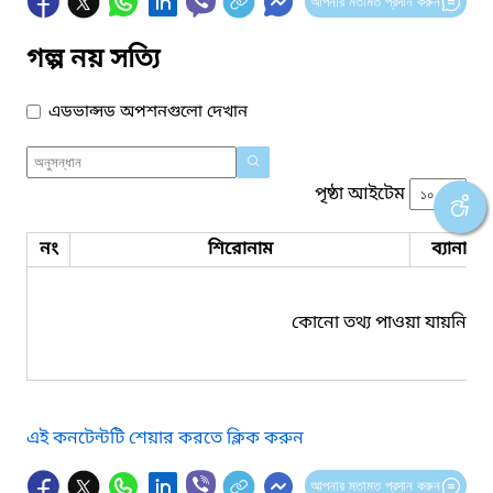
আপনার মতামত প্রদান করুন
গল্প নয় সত্যি
এডভান্সড অপশনগুলো দেখান
পৃষ্ঠা আইটেম
নং
শিরোনাম
ব্যানার 
কোনো তথ্য পাওয়া যায়নি।
এই কনটেন্টটি শেয়ার করতে ক্লিক করুন
আপনার মতামত প্রদান করুন