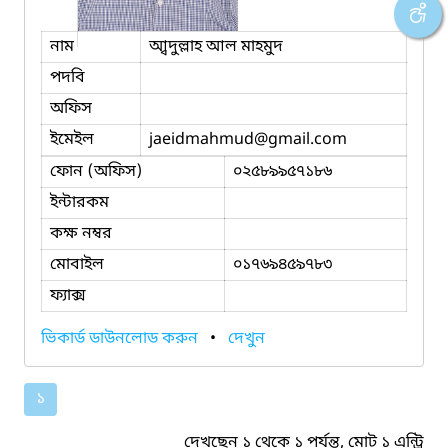
নাম
আ্বদুল্লাহ আল মাহমুদ
পদবি
অফিস
ইমেইল
jaeidmahmud
@gmail.com
ফোন (অফিস)
০২৫৮৯৯৫৭১৮৬
ইন্টারকম
কক্ষ নম্বর
মোবাইল
০১৭৬৯৪৫৯৭৮৩
ফ্যাক্স
ভিকার্ড ডাউনলোড করুন
•
দেখুন
১
দেখছেন ১ থেকে ১ পর্যন্ত, মোট ১ এন্ট্রি